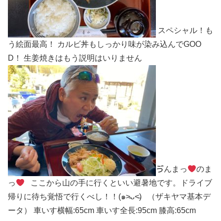
スペシャル！も
う絵面最高！ カルビ丼もしっかり味が染み込んでGOO
D！ 生姜焼きはもう説明はいりません
ゔんまっ
のま
っ
ここから山の手に行くといい避暑地です。ドライブ
帰りに待ち覚悟で行くべし！！(๑˃̵ᴗ˂̵) （ザキヤマ基本デ
ータ） 車いす横幅:65cm 車いす全長:95cm 膝高:65cm