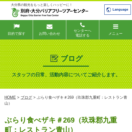
大分県の観光をもっと楽しくハッピーに！
Language
センターへ
目的で探す
お問い合わせ
メニュー
電話する
ブログ
スタッフの日常、活動内容についてご紹介します。
HOME
>
ブログ
> ぶらり食べザキ＃269（玖珠郡九重町：レストラン青
山）
ぶらり食べザキ＃269（玖珠郡九重
町：レストラン青山）