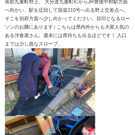
珠郡九重町野上。 大分道九重町ICからJR豊後中村駅方面
へ向かい、駅を迂回して国道210号へ出る野上交差点へ。
そこを別府方面へ少し向かってください。目印となるロー
ソンのお隣にあります♪ こちらは県内外からも大変人気の
ある洋食屋さん。週末には席待ちも出るほどです！ 入口
までは少し急なスロープ。