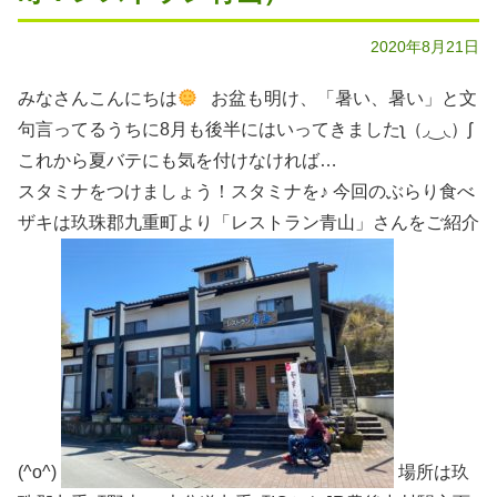
2020年8月21日
みなさんこんにちは
お盆も明け、「暑い、暑い」と文
句言ってるうちに8月も後半にはいってきましたʅ（◞‿◟）ʃ
これから夏バテにも気を付けなければ…
スタミナをつけましょう！スタミナを♪ 今回のぶらり食べ
ザキは玖珠郡九重町より「レストラン青山」さんをご紹介
(^o^)
場所は玖