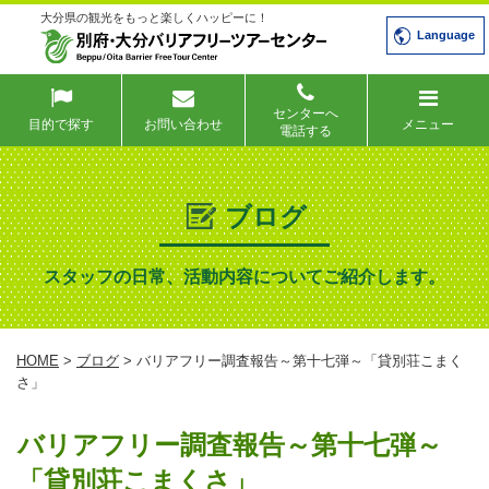
大分県の観光をもっと楽しくハッピーに！
Language
センターへ
目的で探す
お問い合わせ
メニュー
電話する
ブログ
スタッフの日常、活動内容についてご紹介します。
HOME
>
ブログ
> バリアフリー調査報告～第十七弾～「貸別荘こまく
さ」
バリアフリー調査報告～第十七弾～
「貸別荘こまくさ」