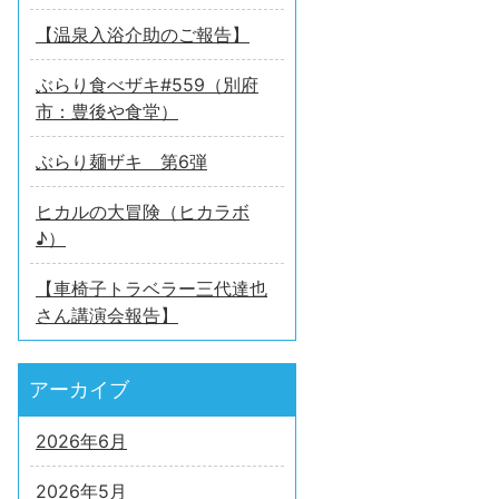
【温泉入浴介助のご報告】
ぶらり食べザキ#559（別府
市：豊後や食堂）
ぶらり麺ザキ 第6弾
ヒカルの大冒険（ヒカラボ
♪）
【車椅子トラベラー三代達也
さん講演会報告】
アーカイブ
2026年6月
2026年5月