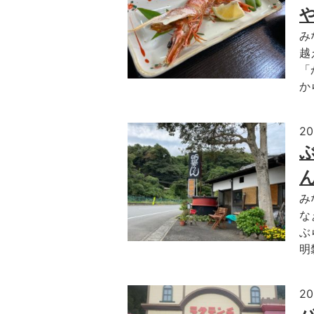
み
越
「
か
2
み
な
ぶ
明
2