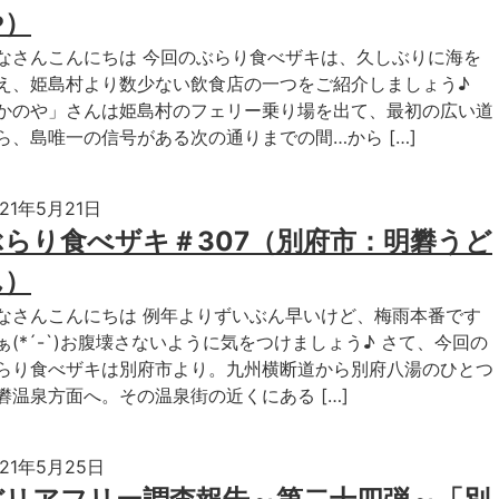
や）
なさんこんにちは 今回のぶらり食べザキは、久しぶりに海を
え、姫島村より数少ない飲食店の一つをご紹介しましょう♪
かのや」さんは姫島村のフェリー乗り場を出て、最初の広い道
ら、島唯一の信号がある次の通りまでの間…から […]
021年5月21日
ぶらり食べザキ＃307（別府市：明礬うど
ん）
なさんこんにちは 例年よりずいぶん早いけど、梅雨本番です
ぁ(*´-`)お腹壊さないように気をつけましょう♪ さて、今回の
らり食べザキは別府市より。九州横断道から別府八湯のひとつ
礬温泉方面へ。その温泉街の近くにある […]
021年5月25日