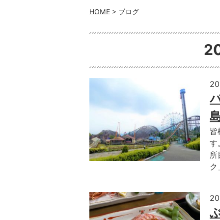
HOME
> ブログ
2
2
皆
す
所
ク
2