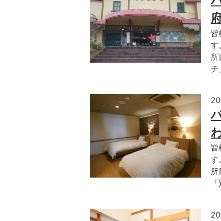
皆
す
所
チ
2
皆
す
所
「
2