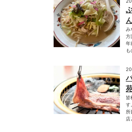
2
み
方
年
も
2
皆
す
所
店