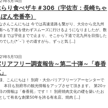
021年5月14日
ぶらり食べザキ＃306（宇佐市：長崎ちゃ
んぽん壱番亭）
なさんこんにちは 今では高速道路も繋がり、大分から北九州
面へも下道を使わずスムーズに行けるようになりましたが、数
前までは宇佐までで止まり、そこから下道で北九州を目指した
のでした(*´-`) その道すがら、ずっと気 […]
021年5月13日
バリアフリー調査報告～第二十弾～「春香
苑」
様、こんにちは！ 別府・大分バリアフリーツアーセンターで
。 本日も別府市の観光情報をアップさせて頂きます。 第20ヶ
目の情報は「春香苑」です！！ 別府焼肉文化の礎を築いたお
として有名な創業50年を誇る有名店。焼肉 […]