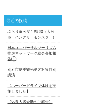
最近の投稿
ぶらり食べザキ#560（大分
市：ハングリーモンスター）
日本ユニバーサルツーリズム
推進ネットワーク総会参加報
告①
別府市夏季観光誘客対策特別
講演
【ホーバードライブ体験を実
施しました】
【温泉入浴介助のご報告】