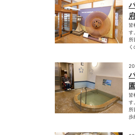
皆
す
所
く
2
皆
す
所
歩