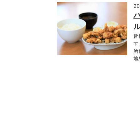
2
皆
す
所
地